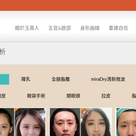
關於玉貴人
五官&臉部
身形曲線
重建自信
分析
燒燙傷疤痕重建
隆乳
全臉脂雕
miraDry清新微波
眼皮
眼袋手術
開眼頭
拉皮