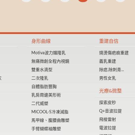
身形曲線
重建自信
Motiva波力媚隆乳
燒燙傷疤痕重建
無痛微創全程內視鏡
義乳重建
雙重水滴型
除痣.除刺青...
穴
二次隆乳
男性女乳
自體脂肪豐胸
光療&微整
乳房周邊美形術
探索皮秒
二代威塑
Q+音波拉提
MICOOL-S冷凍減脂
飛梭雷射
馬甲線、腹腰曲雕塑
電波拉提
手臂蝴蝶袖雕塑