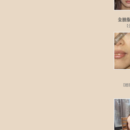
全臉
【
【體