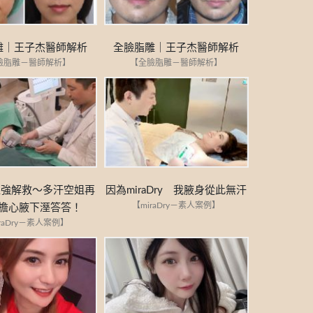
比基尼除毛
微整注射
美容導入
雕｜王子杰醫師解析
全臉脂雕｜王子杰醫師解析
臉脂雕－醫師解析】
【全臉脂雕－醫師解析】
ry超強解救～多汗空姐再
因為miraDry 我腋身從此無汗
【miraDry－素人案例】
擔心腋下溼答答！
raDry－素人案例】