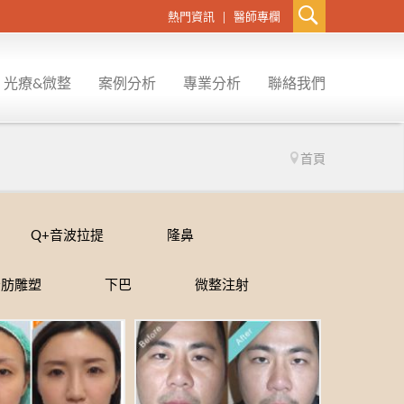
熱門資訊
醫師專欄
光療&微整
案例分析
專業分析
聯絡我們
首頁
探索皮秒
義乳重建
Q+音波拉提
除痣.除刺青...
飛梭雷射
男性女乳
電波拉提
Q+音波拉提
隆鼻
脂肪雕塑
下巴
微整注射
提可塑
極線音波拉提
皮秒雷射
雷射光療