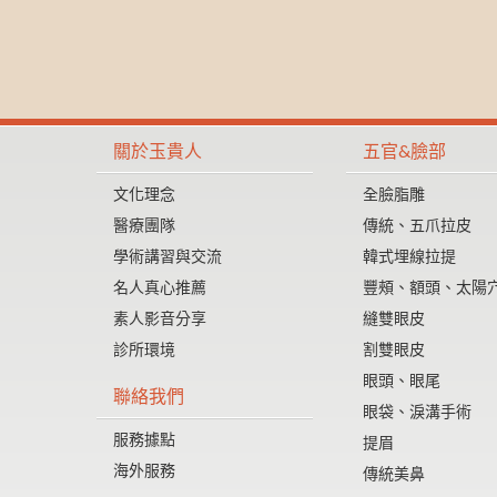
關於玉貴人
五官&臉部
文化理念
全臉脂雕
醫療團隊
傳統、五爪拉皮
學術講習與交流
韓式埋線拉提
名人真心推薦
豐頰、額頭、太陽
素人影音分享
縫雙眼皮
診所環境
割雙眼皮
眼頭、眼尾
聯絡我們
眼袋、淚溝手術
服務據點
提眉
海外服務
傳統美鼻