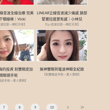
R立線音波全線治療 完美
LINEAR立線音波減少痛感 臉部
下顎線條｜Vicki
緊實拉提更有感｜小林兒
音波拉提－網紅分享】
【Q+音波拉提－網紅分享】
悔的投資 割雙眼皮加
無神雙眼到電波神眼全紀錄
【割雙眼皮手術－素人案例】
開眼頭手術
眼皮手術－素人案例】
7
8
9
10