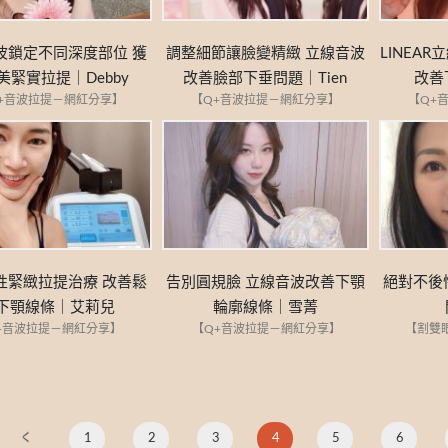
波鎖定不同深度部位 獲
調整細節讓臉變精緻 立線音波
LINEA
美緊實拉提｜Debby
改善臉部下垂問題｜Tien
改善
+音波拉提－網紅分享】
【Q+音波拉提－網紅分享】
【Q+
性緊緻拉提治療 改善鬆
告別圓規臉 立線音波改善下顎
絕對不後
下顎線條｜艾莉兒
輪廓線條｜雪菁
+音波拉提－網紅分享】
【Q+音波拉提－網紅分享】
【割雙
1
2
3
4
5
6