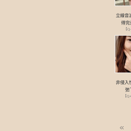
立線音
得完
【Q
非侵入
弛
【Q