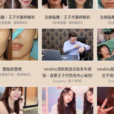
脂雕｜王子杰醫師解析
全臉脂雕｜王子杰醫師解析
全臉脂
全臉脂雕－醫師解析】
【全臉脂雕－醫師解析】
【全
體脂肪豐頰
miraDry清新微波去除多年煩
miraD
脂豐頰手術－醫師解析】
惱，直擊王子杰院長內心秘密!
也不用
【miraDry－素人案例】
【mi