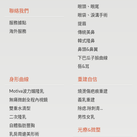
眼頭、眼尾
聯絡我們
眼袋、淚溝手術
服務據點
提眉
海外服務
傳統美鼻
韓式隆鼻
鼻頭&鼻翼
下巴瓜子臉曲線
唇&耳
身形曲線
重建自信
Motiva波力媚隆乳
燒燙傷疤痕重建
無痛微創全程內視鏡
義乳重建
雙重水滴型
除痣.除刺青...
二次隆乳
男性女乳
自體脂肪豐胸
光療&微整
乳房周邊美形術