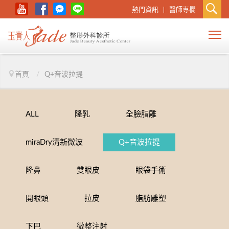
熱門資訊
醫師專欄
首頁
/
Q+音波拉提
ALL
隆乳
全臉脂雕
miraDry清新微波
Q+音波拉提
隆鼻
雙眼皮
眼袋手術
開眼頭
拉皮
脂肪雕塑
下巴
微整注射