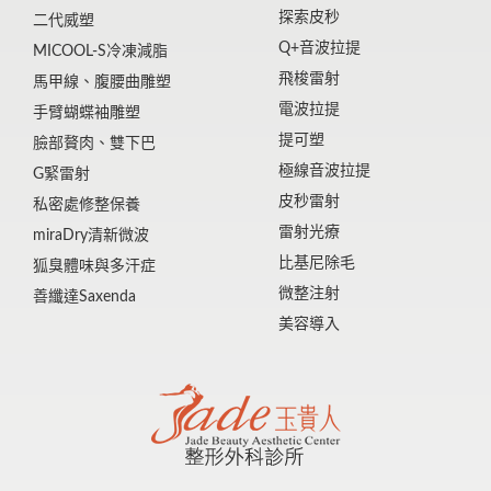
探索皮秒
二代威塑
Q+音波拉提
MICOOL-S冷凍減脂
飛梭雷射
馬甲線、腹腰曲雕塑
電波拉提
手臂蝴蝶袖雕塑
提可塑
臉部贅肉、雙下巴
極線音波拉提
G緊雷射
皮秒雷射
私密處修整保養
雷射光療
miraDry清新微波
比基尼除毛
狐臭體味與多汗症
微整注射
善纖達Saxenda
美容導入