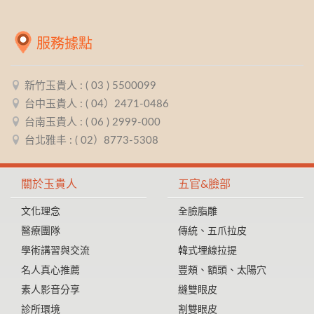
服務據點
新竹玉貴人 : ( 03 ) 5500099
台中玉貴人 : ( 04）2471-0486
台南玉貴人 : ( 06 ) 2999-000
台北雅丰 : ( 02）8773-5308
關於玉貴人
五官&臉部
文化理念
全臉脂雕
醫療團隊
傳統、五爪拉皮
學術講習與交流
韓式埋線拉提
名人真心推薦
豐頰、額頭、太陽穴
素人影音分享
縫雙眼皮
診所環境
割雙眼皮