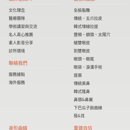
文化理念
全臉脂雕
醫療團隊
傳統、五爪拉皮
學術講習與交流
韓式埋線拉提
名人真心推薦
豐頰、額頭、太陽穴
素人影音分享
縫雙眼皮
診所環境
割雙眼皮
眼頭、眼尾
聯絡我們
眼袋、淚溝手術
服務據點
提眉
海外服務
傳統美鼻
韓式隆鼻
鼻頭&鼻翼
下巴瓜子臉曲線
唇&耳
身形曲線
重建自信