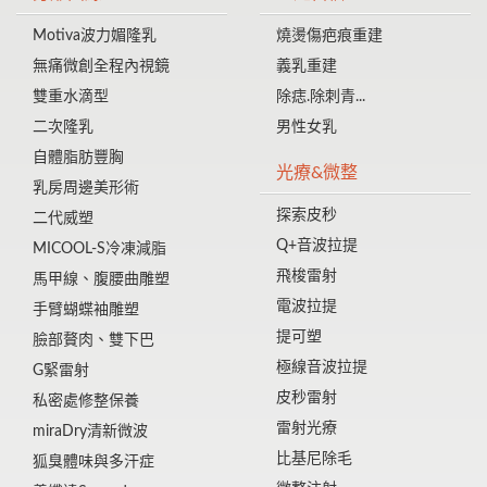
Motiva波力媚隆乳
燒燙傷疤痕重建
無痛微創全程內視鏡
義乳重建
雙重水滴型
除痣.除刺青...
二次隆乳
男性女乳
自體脂肪豐胸
光療&微整
乳房周邊美形術
探索皮秒
二代威塑
Q+音波拉提
MICOOL-S冷凍減脂
飛梭雷射
馬甲線、腹腰曲雕塑
電波拉提
手臂蝴蝶袖雕塑
提可塑
臉部贅肉、雙下巴
極線音波拉提
G緊雷射
皮秒雷射
私密處修整保養
雷射光療
miraDry清新微波
比基尼除毛
狐臭體味與多汗症