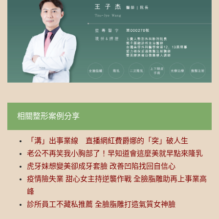
相關整形案例分享
「溝」出事業線 直播網紅費爵娜的「突」破人生
老公不再笑我小胸部了！早知道會這麼美就早點來隆乳
虎牙妹想變美卻成牙套臉 改善凹陷找回自信心
疫情險失業 甜心女主持逆襲作戰 全臉脂雕助再上事業高
峰
診所員工不藏私推薦 全臉脂雕打造氣質女神臉