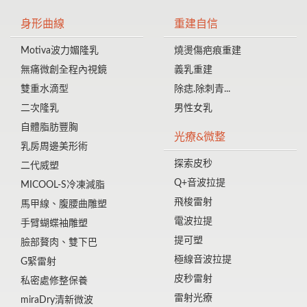
身形曲線
重建自信
Motiva波力媚隆乳
燒燙傷疤痕重建
無痛微創全程內視鏡
義乳重建
雙重水滴型
除痣.除刺青...
二次隆乳
男性女乳
自體脂肪豐胸
光療&微整
乳房周邊美形術
探索皮秒
二代威塑
Q+音波拉提
MICOOL-S冷凍減脂
飛梭雷射
馬甲線、腹腰曲雕塑
電波拉提
手臂蝴蝶袖雕塑
提可塑
臉部贅肉、雙下巴
極線音波拉提
G緊雷射
皮秒雷射
私密處修整保養
雷射光療
miraDry清新微波