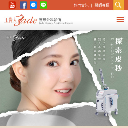
熱門資訊
醫師專欄