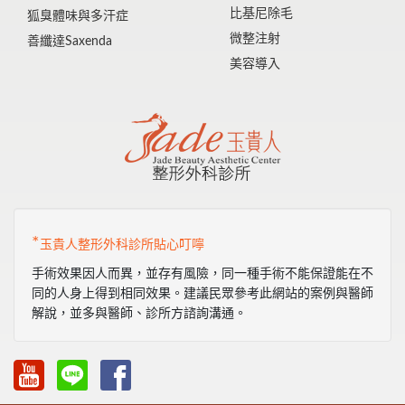
比基尼除毛
狐臭體味與多汗症
微整注射
善纖達Saxenda
美容導入
*
玉貴人整形外科診所貼心叮嚀
手術效果因人而異，並存有風險，同一種手術不能保證能在不
同的人身上得到相同效果。建議民眾參考此網站的案例與醫師
解說，並多與醫師、診所方諮詢溝通。