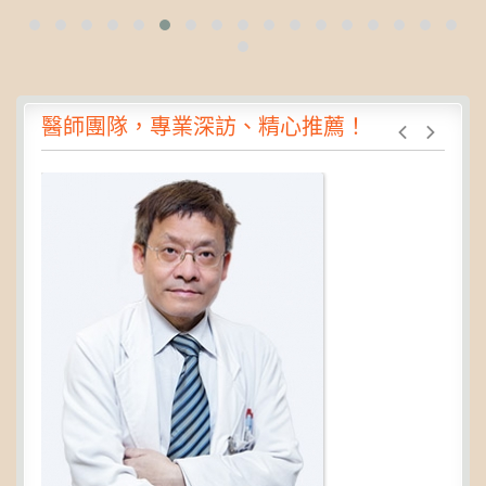
醫師團隊，專業深訪、精心推薦！