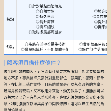
◎針對單點凹陷填充
◎自然柔軟
◎填充凹
◎持久率高
◎具拉提效
特點
◎提升膚質
◎提升膚
◎撫平細紋
◎撫平細
◎取脂處局部可塑身
◎脂肪存活率看醫生技術
◎費用較高易被身
缺點
◎僅單點填補，不能整體平衡
◎施作部位受限(眼
顧客須具備什麼條件？
做全臉脂雕的顧客，五官沒有什麼要求與限制，如果要調整的
地方不多，專業醫師只需針對重點部位：蘋果肌、額頭、顴骨
等，在比例上稍作調整，且脂肪雕塑是可以永久改善的方案。
若是鼻樑骨較塌，又不敢用外來物，動刀做鼻子，脂雕亦可以
改善六至七分。有些人整形隆鼻，鼻樑末端與額頭交界處不夠
順，利用脂肪在額頭與鼻子中間做修飾，還可以產生自然的漸
層與協調感。