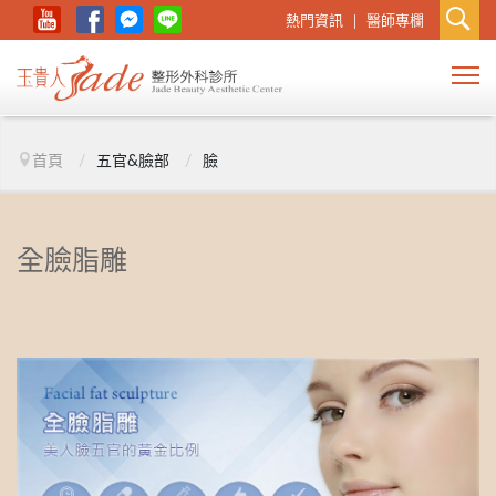
熱門資訊
醫師專欄
首頁
/
五官&臉部
/
臉
全臉脂雕