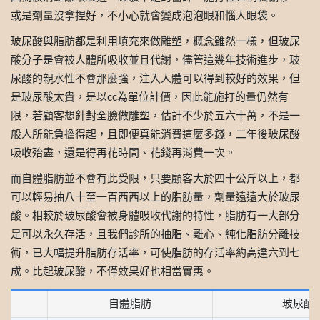
或是劑量沒拿捏好，不小心就會變成泡泡眼和惱人眼袋。
玻尿酸與脂肪都是利用填充來做雕塑，概念雖然一樣，但玻尿
酸分子是會被人體所吸收並且代謝，儘管這幾年技術進步，玻
尿酸的親水性不會那麼強，注入人體可以得到較好的效果，但
是玻尿酸太貴，是以cc為單位計價，因此能施打的量仍然有
限，若顧客想針對全臉做雕塑，估計不少於五六十萬，不是一
般人所能負擔得起，且即便真能消費這麼多錢，二年後玻尿酸
吸收殆盡，還是得再花時間、花錢再消費一次。
而自體脂肪並不會有此受限，只要顧客大於四十公斤以上，都
可以輕易抽八十至一百西西以上的脂肪量，劑量遠遠大於玻尿
酸。相較於玻尿酸會被身體吸收代謝的特性，脂肪有一大部分
是可以永久存活，且我們診所的抽脂、離心、純化脂肪分離技
術，已大幅提升脂肪存活率，可使脂肪的存活率約高達六到七
成。比起玻尿酸，不僅效果好也相當實惠。
自體脂肪
玻尿酸