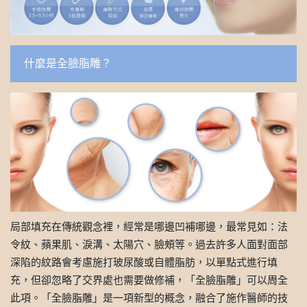
什麼是全臉脂雕？
局部填充在傳統觀念裡，經常是哪邊凹補哪邊，最常見如：法
令紋、蘋果肌、淚溝、太陽穴、臉頰等。過去許多人面對面部
深陷的紋路會考慮施打玻尿酸或自體脂肪，以單點式進行填
充，但卻忽略了交界處也需要做修補，「全臉脂雕」可以周全
此項。「全臉脂雕」是一項新型的概念，融合了施作醫師的技