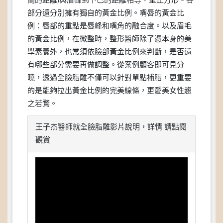
間的距離)與眉峰到下巴的距離相等，呈正方形。各
部分還分別擁有獨自的黃金比例。嘴唇的黃金比
例：唇部的重點是唇峰和嘴角的融合度。以及眉毛
的黃金比例，在微整時，整形醫師除了憑本身的美
學素養外，也常須依臉部黃金比例來判斷，是否還
有哪些部分需要再做調整。從案例顧客即可見分
曉，透過全臉脂雕不僅可以針對單點補脂，更重要
的是能夠拉出黃金比例的完美線條，更愛美女性趨
之若鶩。
王子杰醫師就全臉脂雕影片說明，詳情 請點閱
觀賞