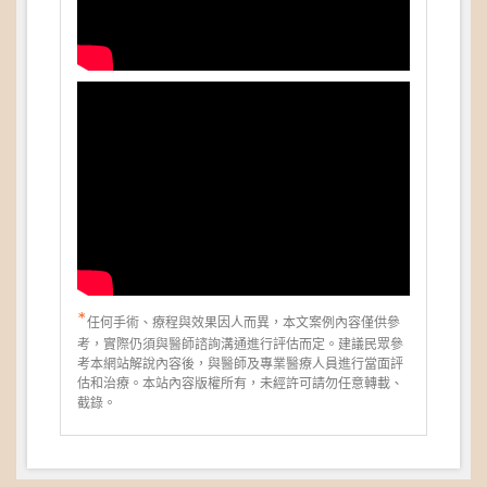
*
任何手術、療程與效果因人而異，本文案例內容僅供參
考，實際仍須與醫師諮詢溝通進行評估而定。建議民眾參
考本網站解說內容後，與醫師及專業醫療人員進行當面評
估和治療。本站內容版權所有，未經許可請勿任意轉載、
截錄。