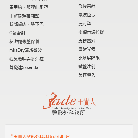
飛梭雷射
馬甲線、腹腰曲雕塑
電波拉提
手臂蝴蝶袖雕塑
提可塑
臉部贅肉、雙下巴
極線音波拉提
G緊雷射
皮秒雷射
私密處修整保養
雷射光療
miraDry清新微波
比基尼除毛
狐臭體味與多汗症
微整注射
善纖達Saxenda
美容導入
*
玉貴人整形外科診所貼心叮嚀