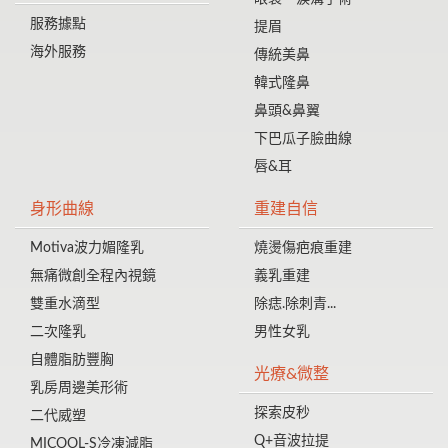
服務據點
提眉
海外服務
傳統美鼻
韓式隆鼻
鼻頭&鼻翼
下巴瓜子臉曲線
唇&耳
身形曲線
重建自信
Motiva波力媚隆乳
燒燙傷疤痕重建
無痛微創全程內視鏡
義乳重建
雙重水滴型
除痣.除刺青...
二次隆乳
男性女乳
自體脂肪豐胸
光療&微整
乳房周邊美形術
探索皮秒
二代威塑
Q+音波拉提
MICOOL-S冷凍減脂