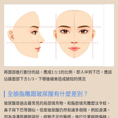
將面部進行劃分的話，應成1:1:1的比例，即人中到下巴，應該
佔據面部下方1/3，下顎後縮會造成臉短的情況
全臉脂雕跟玻尿酸有什麼差別？
玻尿酸是過去最常見的局部填充物，和脂肪填充雕塑法令紋、
鼻子與下巴等類似。但是玻尿酸仍然有諸多侷限，例如淚溝，
因為淚溝距離眼袋近，經驗不足的醫師，施打位置稍微偏移，