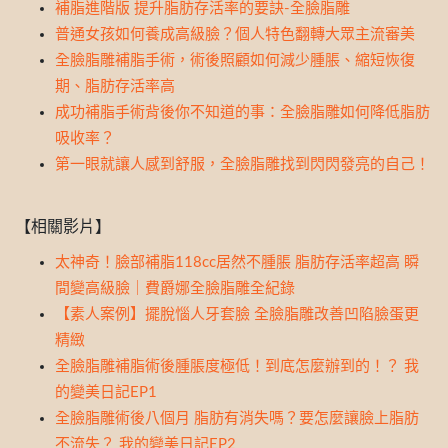
補脂進階版 提升脂肪存活率的要訣-全臉脂雕
普通女孩如何養成高級臉？個人特色翻轉大眾主流審美
全臉脂雕補脂手術，術後照顧如何減少腫脹、縮短恢復
期、脂肪存活率高
成功補脂手術背後你不知道的事：全臉脂雕如何降低脂肪
吸收率？
第一眼就讓人感到舒服，全臉脂雕找到閃閃發亮的自己！
【相關影片】
太神奇！臉部補脂118cc居然不腫脹 脂肪存活率超高 瞬
間變高級臉｜費爵娜全臉脂雕全紀錄
【素人案例】擺脫惱人牙套臉 全臉脂雕改善凹陷臉蛋更
精緻
全臉脂雕補脂術後腫脹度極低！到底怎麼辦到的！？ 我
的變美日記EP1
全臉脂雕術後八個月 脂肪有消失嗎？要怎麼讓臉上脂肪
不流失？ 我的變美日記EP2