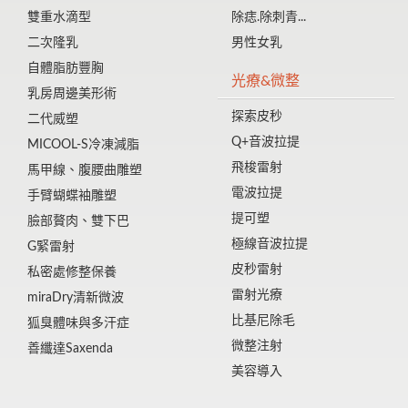
雙重水滴型
除痣.除刺青...
二次隆乳
男性女乳
自體脂肪豐胸
光療&微整
乳房周邊美形術
探索皮秒
二代威塑
Q+音波拉提
MICOOL-S冷凍減脂
飛梭雷射
馬甲線、腹腰曲雕塑
電波拉提
手臂蝴蝶袖雕塑
提可塑
臉部贅肉、雙下巴
極線音波拉提
G緊雷射
皮秒雷射
私密處修整保養
雷射光療
miraDry清新微波
比基尼除毛
狐臭體味與多汗症
微整注射
善纖達Saxenda
美容導入