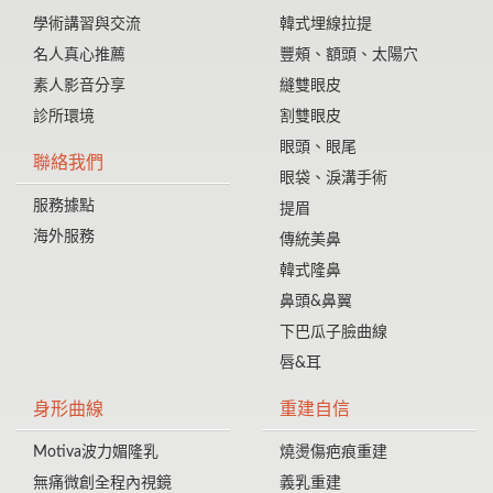
學術講習與交流
韓式埋線拉提
名人真心推薦
豐頰、額頭、太陽穴
素人影音分享
縫雙眼皮
診所環境
割雙眼皮
眼頭、眼尾
聯絡我們
眼袋、淚溝手術
服務據點
提眉
海外服務
傳統美鼻
韓式隆鼻
鼻頭&鼻翼
下巴瓜子臉曲線
唇&耳
身形曲線
重建自信
Motiva波力媚隆乳
燒燙傷疤痕重建
無痛微創全程內視鏡
義乳重建