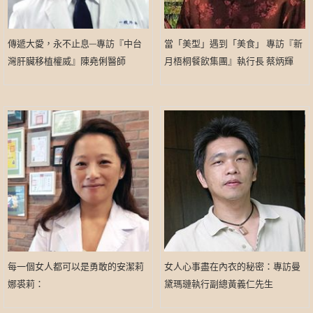
傳遞大愛，永不止息─專訪『中台
當「美型」遇到「美食」 專訪『新
灣肝臟移植權威』陳堯俐醫師
月梧桐餐飲集團』執行長 蔡炳輝
每一個女人都可以是勇敢的安潔莉
女人心事盡在內衣的秘密：專訪曼
娜裘莉：
黛瑪璉執行副總黃義仁先生