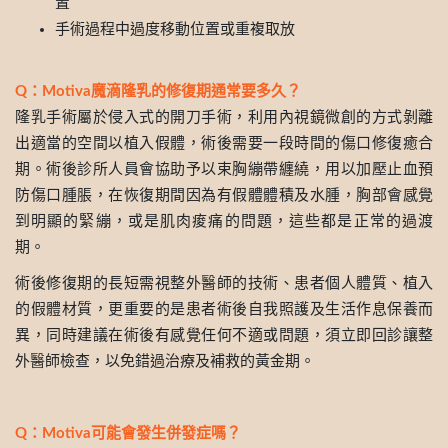
置
手術過程中過度移動位置或重複取放
Q：
Motiva魔滴隆乳的修復期通常要多久？
隆乳手術屬於侵入式的開刀手術，利用內視鏡微創的方式剝離
出適當的空間以植入假體，術後需要一段時間的傷口修復癒合
期。術後診所人員會協助予以束胸繃帶纏繞，用以加壓止血預
防傷口腫脹，在恢復期間因為有假體體積及水腫，胸部會感覺
到明顯的緊繃，或是肌肉痠痛的問題，這些都是正常的過渡
期。
術後修復期的長短需視整外醫師的技術、患者個人體質、植入
的假體材質，更重要的是患者術後自我照護及生活作息保養而
異，同時建議在術後有感覺任何不適或問題，須立即回診讓整
外醫師檢查，以免錯過治療及補救的黃金期。
Q：
Motiva
可能會發生併發症嗎？