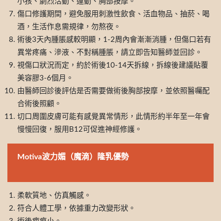
小孩、劇烈活動、運動、胸部按摩。
傷口修護期間，避免服用刺激性飲食、活血物品、抽菸、喝
酒，生活作息需規律，勿熬夜。
術後3天內腫脹感較明顯，1-2周內會漸漸消腫，但傷口若有
異常疼痛、滲液、不對稱腫脹，請立即告知醫師並回診。
視傷口狀況而定，約於術後10-14天拆線，拆線後建議貼覆
美容膠3-6個月。
由醫師回診後評估是否需要做術後胸部按摩，並依照醫囑配
合術後照顧。
切口周圍皮膚可能有感覺異常情形，此情形約半年至一年會
慢慢回復，服用B12可促進神經修護。
Motiva波力媚（魔滴）隆乳優勢
柔軟質地、仿真觸感。
符合人體工學，依據重力改變形狀。