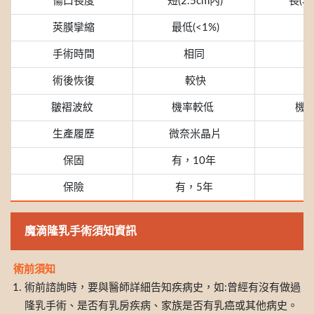
傷口長度
短(2.5cm內)
長(3
莢膜攣縮
最低(<1%)
手術時間
相同
術後恢復
較快
皺褶波紋
機率較低
機
生產履歷
微奈米晶片
保固
有，10年
保險
有，5年
魔滴隆乳手術須知資訊
術前須知
術前諮詢時，要與醫師詳細告知疾病史，如:曾經有沒有做過
隆乳手術、是否有乳房疾病、家族是否有乳癌或其他病史。