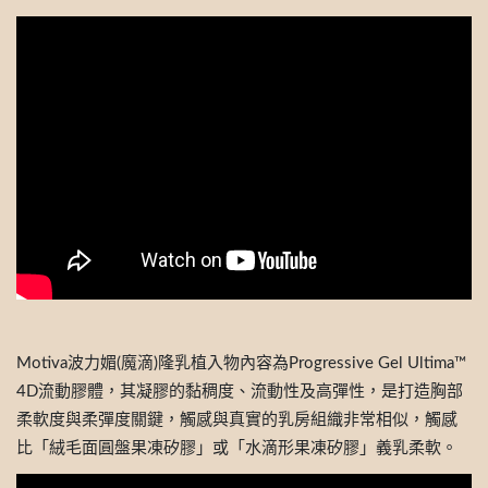
Motiva波力媚(魔滴)隆乳植入物內容為Progressive Gel Ultima™
4D流動膠體，其凝膠的黏稠度、流動性及高彈性，是打造胸部
柔軟度與柔彈度關鍵，觸感與真實的乳房組織非常相似，觸感
比「絨毛面圓盤果凍矽膠」或「水滴形果凍矽膠」義乳柔軟。