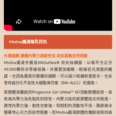
Motiva魔滴隆乳特色
外膜細緻
膠體內聚力高黏性低
宛如真胸自然晃動
Motiva魔滴外膜為SilkSurface® 奈米絲綢面，以每平方公分
49,000顆奈米等級紋路，外膜更加細緻、較接近光滑面的觸
感，也因為魔滴外膜層的細緻，可以減少組織刺激發炎，也未
曾有過分化不良性大細胞淋巴瘤（BIA-ALCL）的風險。
其膠體為獨創的Progessive Gel Ultima™ 4D流動膠體技術，具
有高內聚力及低黏性的特性。內聚力指的是膠體結合的程度，
通常內聚力強、黏性也會強，但相對的流動性不佳，胸部無法
隨著地心引力而自然晃動，而Motiva魔滴膠體的獨創技術的高