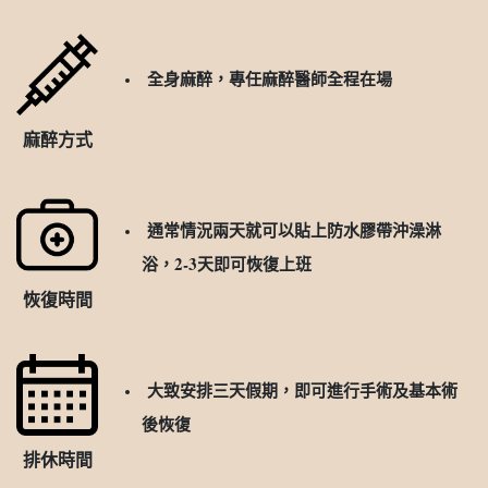
全身麻醉，專任麻醉醫師全程在場
麻醉方式
通常情況兩天就可以貼上防水膠帶沖澡淋
浴，2-3天即可恢復上班
恢復時間
大致安排三天假期，即可進行手術及基本術
後恢復
排休時間