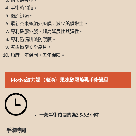
術後疤痕小。
手術時間短。
復原迅速。
最新奈米絲綢外層膜，減少莢膜增生。
專利矽膠外膜，超高延展性與彈性。
專利防漏辨識防護膜。
獨家微型安全晶片。
原廠十年保固，五年保險。
Motiva波力媚（魔滴）果凍矽膠隆乳手術過程
一般手術時間約為2.5-3.5小時
手術時間