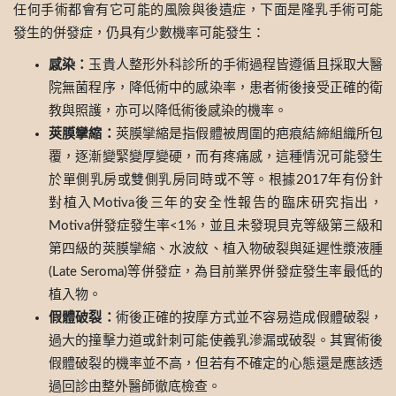
任何手術都會有它可能的風險與後遺症，下面是隆乳手術可能
發生的併發症，仍具有少數機率可能發生：
感染：
玉貴人整形外科診所的手術過程皆遵循且採取大醫
院無菌程序，降低術中的感染率，患者術後接受正確的衛
教與照護，亦可以降低術後感染的機率。
莢膜攣縮：
莢膜攣縮是指假體被周圍的疤痕結締組織所包
覆，逐漸變緊變厚變硬，而有疼痛感，這種情況可能發生
於單側乳房或雙側乳房同時或不等。根據2017年有份針
對植入Motiva後三年的安全性報告的臨床研究指出，
Motiva併發症發生率<1%，並且未發現貝克等級第三級和
第四級的莢膜攣縮、水波紋、植入物破裂與延遲性漿液腫
(Late Seroma)等併發症，為目前業界併發症發生率最低的
植入物。
假體破裂：
術後正確的按摩方式並不容易造成假體破裂，
過大的撞擊力道或針刺可能使義乳滲漏或破裂。其實術後
假體破裂的機率並不高，但若有不確定的心態還是應該透
過回診由整外醫師徹底檢查。