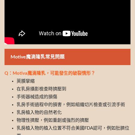
Motive魔滴隆乳常見問題
Q：Motiva
魔滴隆乳，可能發生的破裂情形？
莢膜攣縮
在乳房攝影檢查時擠壓到
手術器械造成的損傷
乳房手術過程中的損害，例如組織切片檢查或引流手術
乳房植入物的自然老化
物理性擠壓，例如重創或強烈的擠壓
乳房植入物的植入位置不符合美國FDA認可，例如肚臍位