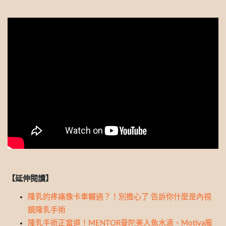
【延伸閱讀】
隆乳的疼痛像卡車輾過？！別擔心了 告訴你什麼是內視
鏡隆乳手術
隆乳手術正當道！MENTOR曼陀美人魚水滴、Motiva魔