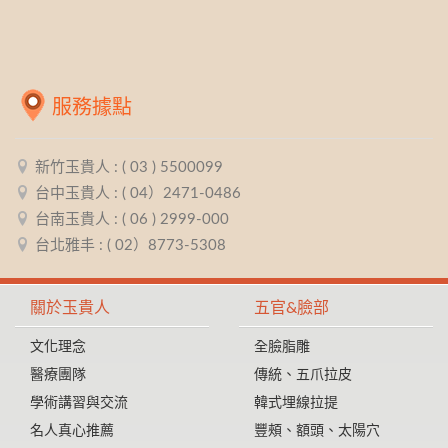
服務據點
新竹玉貴人 : ( 03 ) 5500099
台中玉貴人 : ( 04）2471-0486
台南玉貴人 : ( 06 ) 2999-000
台北雅丰 : ( 02）8773-5308
關於玉貴人
五官&臉部
文化理念
全臉脂雕
醫療團隊
傳統、五爪拉皮
學術講習與交流
韓式埋線拉提
名人真心推薦
豐頰、額頭、太陽穴