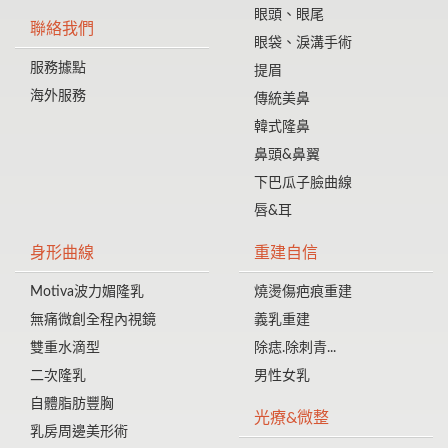
眼頭、眼尾
聯絡我們
眼袋、淚溝手術
服務據點
提眉
海外服務
傳統美鼻
韓式隆鼻
鼻頭&鼻翼
下巴瓜子臉曲線
唇&耳
身形曲線
重建自信
Motiva波力媚隆乳
燒燙傷疤痕重建
無痛微創全程內視鏡
義乳重建
雙重水滴型
除痣.除刺青...
二次隆乳
男性女乳
自體脂肪豐胸
光療&微整
乳房周邊美形術