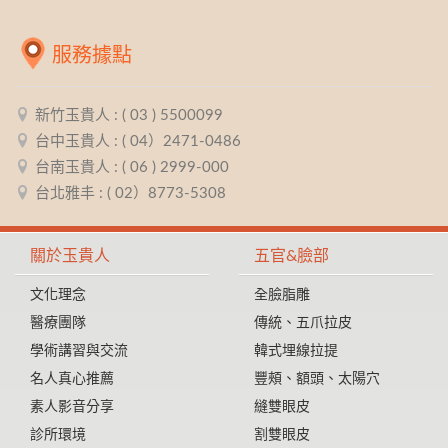
服務據點
新竹玉貴人 : ( 03 ) 5500099
台中玉貴人 : ( 04）2471-0486
台南玉貴人 : ( 06 ) 2999-000
台北雅丰 : ( 02）8773-5308
關於玉貴人
五官&臉部
文化理念
全臉脂雕
醫療團隊
傳統、五爪拉皮
學術講習與交流
韓式埋線拉提
名人真心推薦
豐頰、額頭、太陽穴
素人影音分享
縫雙眼皮
診所環境
割雙眼皮