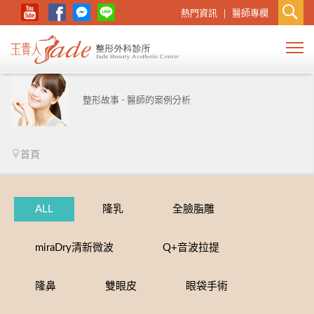
熱門資訊
醫師專欄
整形故事 - 醫師的案例分析
首頁
ALL
隆乳
全臉脂雕
miraDry清新微波
Q+音波拉提
隆鼻
雙眼皮
眼袋手術