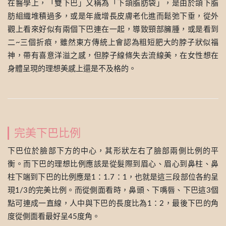
在醫學上，「雙下巴」又稱為「下頜脂肪袋」，是由於頜下脂
肪組織堆積過多，或是年歲增長皮膚老化進而鬆弛下垂，從外
觀上看來好似有兩個下巴連在一起，導致頸部臃腫，或是看到
二~三個折痕，雖然東方傳統上會認為粗短肥大的脖子狀似福
神，帶有喜意洋溢之感，但脖子線條失去流線美，在女性想在
身體呈現的理想美感上還是不及格的。
完美下巴比例
下巴位於臉部下方的中心，其形狀左右了臉部兩側比例的平
衡。而下巴的理想比例應該是從髮際到眉心、眉心到鼻柱、鼻
柱下端到下巴的比例應是1：1.7：1，也就是這三段部位各約呈
現1/3的完美比例。而從側面看時，鼻頭、下嘴唇、下巴這3個
點可連成一直線，人中與下巴的長度比為1：2，最後下巴的角
度從側面看最好呈45度角。