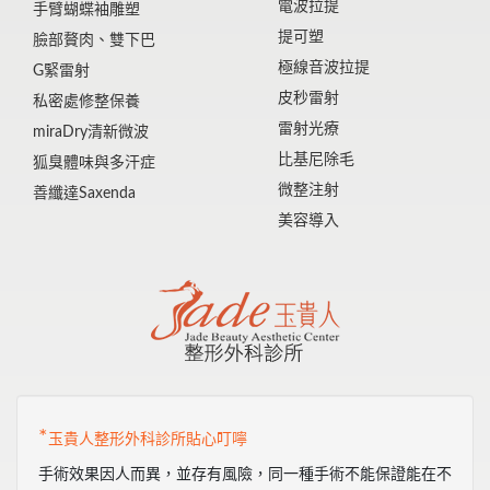
電波拉提
手臂蝴蝶袖雕塑
提可塑
臉部贅肉、雙下巴
極線音波拉提
G緊雷射
皮秒雷射
私密處修整保養
雷射光療
miraDry清新微波
比基尼除毛
狐臭體味與多汗症
微整注射
善纖達Saxenda
美容導入
*
玉貴人整形外科診所貼心叮嚀
手術效果因人而異，並存有風險，同一種手術不能保證能在不