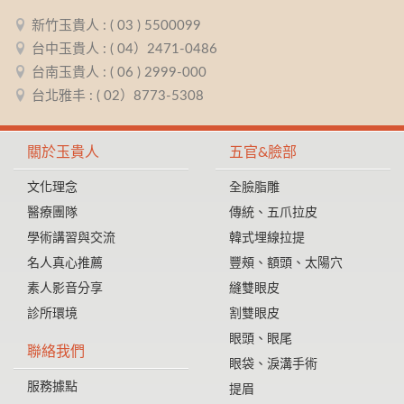
新竹玉貴人 : ( 03 ) 5500099
台中玉貴人 : ( 04）2471-0486
台南玉貴人 : ( 06 ) 2999-000
台北雅丰 : ( 02）8773-5308
關於玉貴人
五官&臉部
文化理念
全臉脂雕
醫療團隊
傳統、五爪拉皮
學術講習與交流
韓式埋線拉提
名人真心推薦
豐頰、額頭、太陽穴
素人影音分享
縫雙眼皮
診所環境
割雙眼皮
眼頭、眼尾
聯絡我們
眼袋、淚溝手術
服務據點
提眉