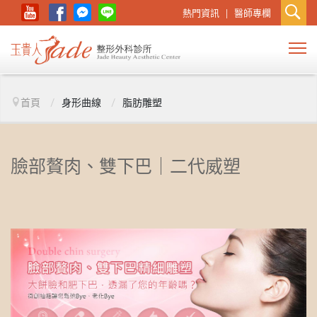
熱門資訊
醫師專欄
首頁
/
身形曲線
/
脂肪雕塑
臉部贅肉、雙下巴｜二代威塑