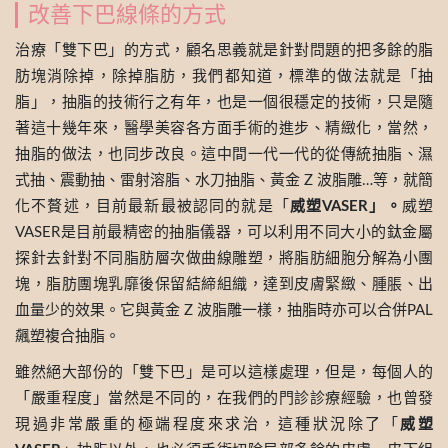
改善下巴線條的方式
治療「雙下巴」的方式，顧名思義就是針對問題的把多餘的脂
肪塊消除掉，除掉脂肪，我們都知道，標準的做法就是「抽
脂」，抽脂的技術行之有年，也是一個很穩定的技術，只是隨
著這十幾年來，醫學美容各方面手術的進步、精緻化，當然，
抽脂的做法，也同步改良。這中間一代一代的從傳統抽脂、濕
式抽、震動抽、雷射溶脂、水刀抽脂、黃金 Z 波脂雕…等，就簡
化不贅述，目前最新最被認同的就是「
威塑VASER」。
威塑
VASER是目前最精密的抽脂儀器，可以利用不同大小的鈦金屬
探針去針對不同脂肪層次做曲線雕塑，將脂肪細胞分解為小團
塊，脂肪團塊乳靡後保留結締組織，達到皮膚緊緻、腫脹、出
血量少的效果。它與黃金 Z 波脂雕一樣，抽脂時亦可以合併PAL
飆塑複合抽脂。
雖然絕大部份的「雙下巴」是可以這樣處理，但是，每個人的
「嚴重程度」當然是不同的，在我們的門診診療經驗，也曾發
現過非常嚴重的極端程度來求治，這種狀況除了「
威塑