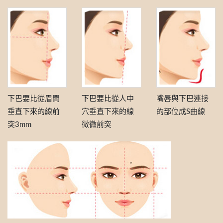
下巴要比從眉間
下巴要比從人中
嘴唇與下巴連接
垂直下來的線前
穴垂直下來的線
的部位成S曲線
突3mm
微微前突