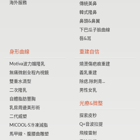
海外服務
傳統美鼻
韓式隆鼻
鼻頭&鼻翼
下巴瓜子臉曲線
唇&耳
身形曲線
重建自信
Motiva波力媚隆乳
燒燙傷疤痕重建
無痛微創全程內視鏡
義乳重建
雙重水滴型
除痣.除刺青...
二次隆乳
男性女乳
自體脂肪豐胸
光療&微整
乳房周邊美形術
探索皮秒
二代威塑
Q+音波拉提
MICOOL-S冷凍減脂
飛梭雷射
馬甲線、腹腰曲雕塑