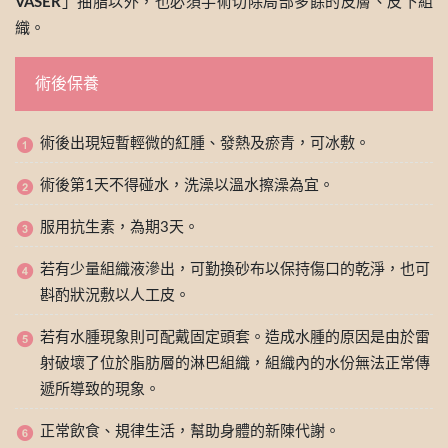
VASER
」抽脂以外，也必須手術切除局部多餘的皮膚、皮下組
織。
術後保養
術後出現短暫輕微的紅腫、發熱及瘀青，可冰敷。
術後第1天不得碰水，洗澡以溫水擦澡為宜。
服用抗生素，為期3天。
若有少量組織液滲出，可勤換砂布以保持傷口的乾淨，也可
斟酌狀況敷以人工皮。
若有水腫現象則可配戴固定頭套。造成水腫的原因是由於雷
射破壞了位於脂肪層的淋巴組織，組織內的水份無法正常傳
遞所導致的現象。
正常飲食、規律生活，幫助身體的新陳代謝。