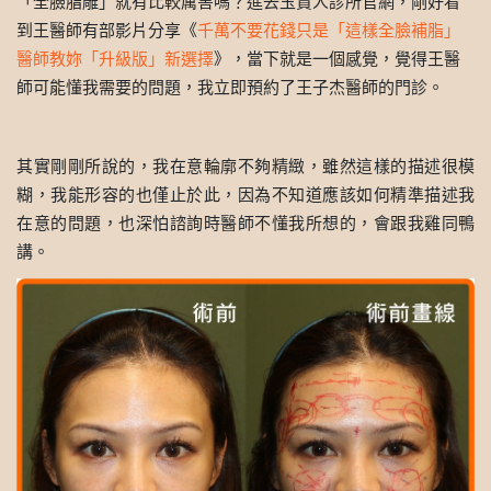
「全臉脂雕」就有比較厲害嗎？進去玉貴人診所官網，剛好看
到王醫師有部影片分享《
千萬不要花錢只是「這樣全臉補脂」
醫師教妳「升級版」新選擇
》，當下就是一個感覺，覺得王醫
師可能懂我需要的問題，我立即預約了王子杰醫師的門診。
其實剛剛所說的，我在意輪廓不夠精緻，雖然這樣的描述很模
糊，我能形容的也僅止於此，因為不知道應該如何精準描述我
在意的問題，也深怕諮詢時醫師不懂我所想的，會跟我雞同鴨
講。