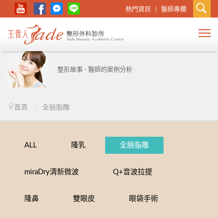
熱門資訊
醫師專欄
整形故事 - 醫師的案例分析
首頁
/
全臉脂雕
ALL
隆乳
全臉脂雕
miraDry清新微波
Q+音波拉提
隆鼻
雙眼皮
眼袋手術