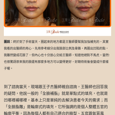
圖說：
終於到了手術當天，圈起來的地方都是王醫師要幫我加強補充的，其實
我看的出醫師的用心，先用參考線分出我臉部比例及骨骼，再圈出凹陷的點，
我雖然變成花臉了，但內心也十分放心交給王醫師，知道他絕對不馬虎。當然!
也很驚訝原來我的臉還有那麼多地方可以變得更好，好期待術後會變成什麼樣
子喔。
到了諮詢當天，現場跟王子杰醫師親自諮詢，王醫師也回答我
的疑問，他說一般的「全臉補脂」就是單點式的填充，也就是
凹哪裡補哪裡，基本上只是單純的去解決患者今天的需求；而
「全臉脂雕」是輪廓式的填充，它所強調的是個人整體五官的
輪廓平衡，因為每個人都有自己適合的臉型、五官跟氣質風