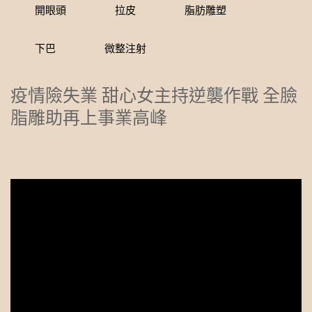
開眼頭
拉皮
脂肪雕塑
下巴
微整注射
疫情險失業 甜心女主持逆襲作戰 全臉
脂雕助再上事業高峰