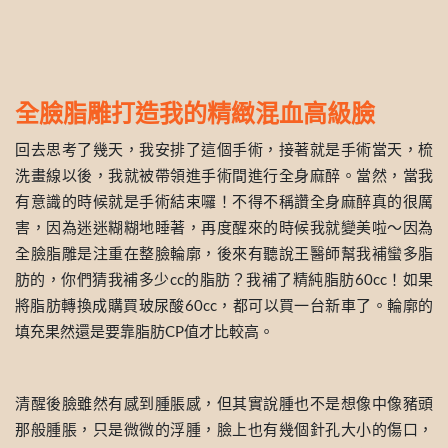
全臉脂雕打造我的精緻混血高級臉
回去思考了幾天，我安排了這個手術，接著就是手術當天，梳
洗畫線以後，我就被帶領進手術間進行全身麻醉。當然，當我
有意識的時候就是手術結束囉！不得不稱讚全身麻醉真的很厲
害，因為迷迷糊糊地睡著，再度醒來的時候我就變美啦～因為
全臉脂雕是注重在整臉輪廓，後來有聽說王醫師幫我補蠻多脂
肪的，你們猜我補多少cc的脂肪？我補了精純脂肪60cc！如果
將脂肪轉換成購買玻尿酸60cc，都可以買一台新車了。輪廓的
填充果然還是要靠脂肪CP值才比較高。
清醒後臉雖然有感到腫脹感，但其實說腫也不是想像中像豬頭
那般腫脹，只是微微的浮腫，臉上也有幾個針孔大小的傷口，