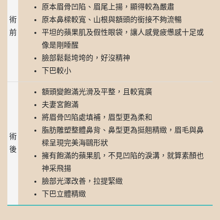
原本眉骨凹陷、眉尾上揚，顯得較為嚴肅
術
原本鼻樑較寬、山根與額頭的銜接不夠流暢
前
平坦的蘋果肌及假性眼袋，讓人感覺疲憊感十足或
像是剛睡醒
臉部鬆鬆垮垮的，好沒精神
下巴較小
額頭變飽滿光滑及平整，且較寬廣
夫妻宮飽滿
將眉骨凹陷處填補，眉型更為柔和
脂肪雕塑整體鼻背、鼻型更為挺翹精緻，眉毛與鼻
術
樑呈現完美海鷗形狀
後
擁有飽滿的蘋果肌，不見凹陷的淚溝，就算素顏也
神采飛揚
臉部光澤改善，拉提緊緻
下巴立體精緻