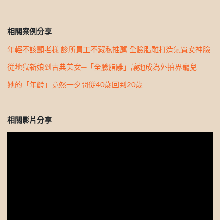
相關案例分享
年輕不該顯老樣 診所員工不藏私推薦 全臉脂雕打造氣質女神臉
從地獄新娘到古典美女─「全臉脂雕」讓她成為外拍界寵兒
她的「年齡」竟然一夕間從40歲回到20歲
相關影片分享