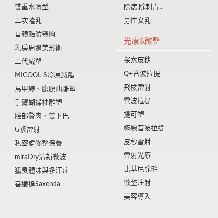
雙重水滴型
除痣.除刺青...
二次隆乳
男性女乳
自體脂肪豐胸
光療&微整
乳房周邊美形術
探索皮秒
二代威塑
Q+音波拉提
MICOOL-S冷凍減脂
飛梭雷射
馬甲線、腹腰曲雕塑
電波拉提
手臂蝴蝶袖雕塑
提可塑
臉部贅肉、雙下巴
極線音波拉提
G緊雷射
皮秒雷射
私密處修整保養
雷射光療
miraDry清新微波
比基尼除毛
狐臭體味與多汗症
微整注射
善纖達Saxenda
美容導入