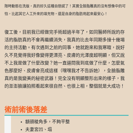
限時動態在洗版，真的好久這種自戀感了！其實全臉脂雕真的沒有想像中的可
怕，比起其它人工外來的填充物，還是自身的脂肪用起來最安心！
復工後，目前我已經做完手術超過半年了，如同醫師所說的存
活的脂肪真的不會再繼續消失，我真的比去年同期多接十幾場
的主持活動。有次遇到之前的同事，她就跑來和我寒暄，說好
久不見覺得我好像變得更漂亮、皮膚的光澤度超明顯，但又說
不上我是做了什麼改變？她一直逼問我到底做了什麼，怎麼氣
色那麼好、皮膚會亮成這樣（嘿嘿我才不告訴她），全臉脂雕
真的是我變美的秘密武器！完全沒有明顯整形出來的樣子，我
的澎澎臉讓拍照看起來很自然、也很上相，整個就是大成功！
術前術後落差
額頭稜角多，不夠平整
夫妻宮凹、塌