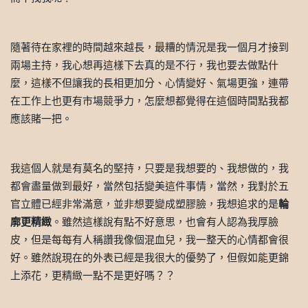
隨著待在家裡的時間越來越長，最糟的情況是我一個月才接到
兩場主持，我心想再這樣下去真的是不行，我也要去做點什
麼，這樣不但讓我的長相更加分、心情變好、氣場更強，連帶
在工作上也更有市場競爭力，怎麼想都覺得在這個時間點我都
應該賭一把。
我這個人就是有莫名的堅持，只要是我想要的、我想做的，我
都會盡量做到最好，當然包括變美這件事情，當然，我對於五
官立體已經非常滿意，並非想要變成塑膠臉，我想追求的是
輪
廓更精緻
。雖然這樣說有點不好意思，也會有人認為我厚臉
皮，但是每每有人稱讚我像個混血兒，我一整天的心情都會很
好。雖然說現在的外表已經是我很大的優勢了，但假如能更錦
上添花，更精緻一點不是更好嗎？？