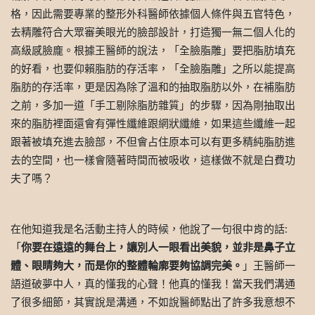
格，因此需要專業的整形外科醫師依據個人條件與五官特色，
去精雕符合大眾審美眼光的臉部設計，打造獨一無二個人化的
高級感臉龐。根據王醫師的說法，「全臉脂雕」要把脂肪填充
的好看，也要仰賴脂肪的存活率，「全臉脂雕」之所以能提高
脂肪的存活率，更是因為除了溫和的抽取脂肪以外，在補脂肪
之前，多加一道「手工剔除脂肪雜質」的步驟，因為剛抽取出
來的脂肪裡面還會有彈性纖維跟網狀纖維，如果這些纖維一起
跟著被填充進去臉部，不但會占住原本可以有更多精純脂肪進
去的空間，也一樣會隨著時間而被吸收，這樣做不就是白費功
夫了嗎？
在他知道我是名活動主持人的時候，他說了一句很中肯的話:
「
你要在遠遠的舞台上，讓別人一眼看出美貌，並非是鼻子立
體、眼睛夠大，而是你的整體輪廓要夠協調完美。
」王醫師一
語道破夢中人，真的懂我的心聲！他真的懂我！當天我們溝通
了很多細節，其實說是溝通，不如說醫師點出了許多我意想不