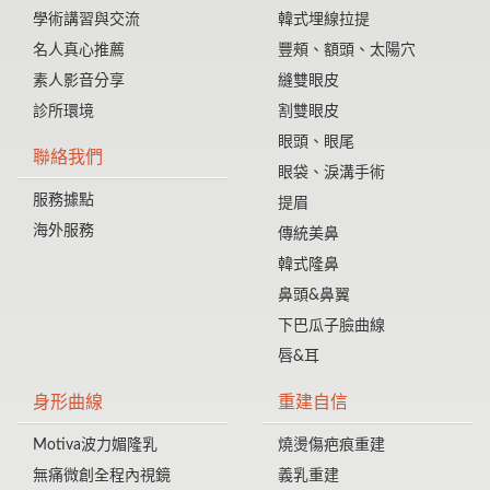
學術講習與交流
韓式埋線拉提
名人真心推薦
豐頰、額頭、太陽穴
素人影音分享
縫雙眼皮
診所環境
割雙眼皮
眼頭、眼尾
聯絡我們
眼袋、淚溝手術
服務據點
提眉
海外服務
傳統美鼻
韓式隆鼻
鼻頭&鼻翼
下巴瓜子臉曲線
唇&耳
身形曲線
重建自信
Motiva波力媚隆乳
燒燙傷疤痕重建
無痛微創全程內視鏡
義乳重建