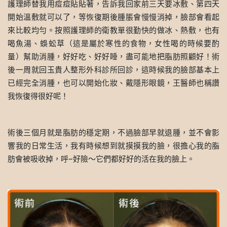
護理師替我用痘痘貼貼著，告訴我回家前三天要冰敷、第四天
開始溫敷就可以了，等恢復期後腫脹會慢慢消掉，臉部會看起
來比較均勻。按照護理師的衛教單很勤快的做冰、熱敷，也有
喝魚湯、蜈蚣草（這是屬於寒性的食物，女性喝的時候要酌
量）幫助消腫，好好吃、好好睡，盡可能地把脂肪照顧好！術
後一周就回玉貴人整形外科診所回診，這時候我的臉部基本上
已經完全消腫，也可以開始化妝、戴隱形眼鏡，王醫師也稱讚
我恢復得很好呢！
術後三個月就是脂肪的穩定期，不過臉部早就退腫，並不會影
響我的日常生活，我有時候想到就摸摸我的臉，很擔心我的脂
肪會被吸收掉，呼~好險～它們都好好的活在我的臉上。