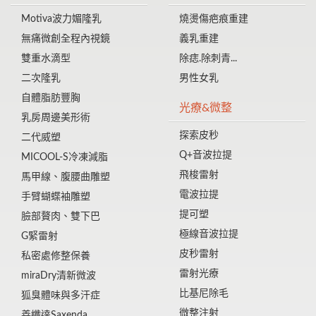
Motiva波力媚隆乳
燒燙傷疤痕重建
無痛微創全程內視鏡
義乳重建
雙重水滴型
除痣.除刺青...
二次隆乳
男性女乳
自體脂肪豐胸
光療&微整
乳房周邊美形術
探索皮秒
二代威塑
Q+音波拉提
MICOOL-S冷凍減脂
飛梭雷射
馬甲線、腹腰曲雕塑
電波拉提
手臂蝴蝶袖雕塑
提可塑
臉部贅肉、雙下巴
極線音波拉提
G緊雷射
皮秒雷射
私密處修整保養
雷射光療
miraDry清新微波
比基尼除毛
狐臭體味與多汗症
微整注射
善纖達Saxenda