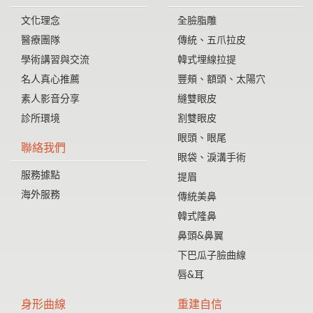
文化理念
全臉脂雕
醫療團隊
傳統、五爪拉皮
學術講習與交流
韓式埋線拉提
名人真心推薦
豐頰、額頭、太陽穴
素人影音分享
縫雙眼皮
診所環境
割雙眼皮
眼頭、眼尾
聯絡我們
眼袋、淚溝手術
服務據點
提眉
海外服務
傳統美鼻
韓式隆鼻
鼻頭&鼻翼
下巴瓜子臉曲線
唇&耳
身形曲線
重建自信