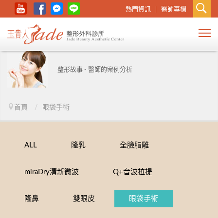
熱門資訊
醫師專欄
整形故事 - 醫師的案例分析
首頁
/
眼袋手術
ALL
隆乳
全臉脂雕
miraDry清新微波
Q+音波拉提
隆鼻
雙眼皮
眼袋手術