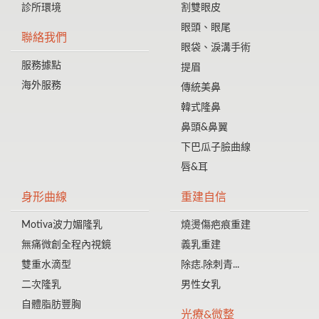
診所環境
割雙眼皮
眼頭、眼尾
聯絡我們
眼袋、淚溝手術
服務據點
提眉
海外服務
傳統美鼻
韓式隆鼻
鼻頭&鼻翼
下巴瓜子臉曲線
唇&耳
身形曲線
重建自信
Motiva波力媚隆乳
燒燙傷疤痕重建
無痛微創全程內視鏡
義乳重建
雙重水滴型
除痣.除刺青...
二次隆乳
男性女乳
自體脂肪豐胸
光療&微整