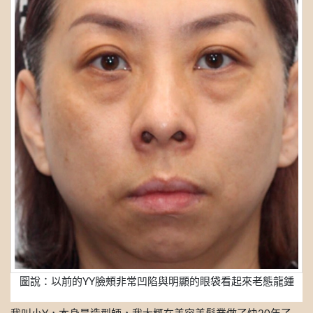
圖說：以前的YY臉頰非常凹陷與明顯的眼袋看起來老態龍鍾