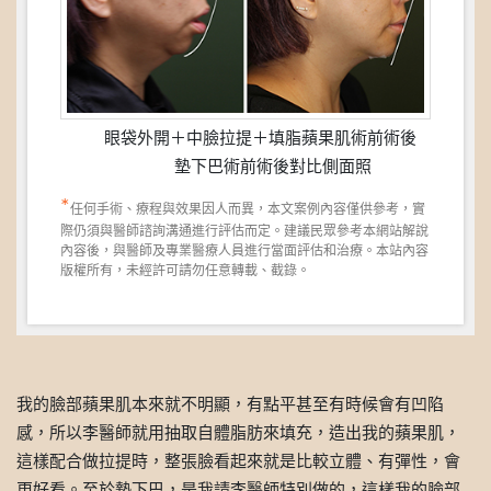
眼袋外開＋中臉拉提＋填脂蘋果肌術前術後
墊下巴術前術後對比側面照
*
任何手術、療程與效果因人而異，本文案例內容僅供參考，實
際仍須與醫師諮詢溝通進行評估而定。建議民眾參考本網站解說
內容後，與醫師及專業醫療人員進行當面評估和治療。本站內容
版權所有，未經許可請勿任意轉載、截錄。
我的臉部蘋果肌本來就不明顯，有點平甚至有時候會有凹陷
感，所以李醫師就用抽取自體脂肪來填充，造出我的蘋果肌，
這樣配合做拉提時，整張臉看起來就是比較立體、有彈性，會
更好看。至於墊下巴，是我請李醫師特別做的，這樣我的臉部