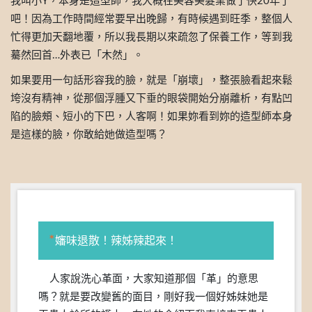
我叫小Y，本身是造型師，我大概在美容美髮業做了快20年了
吧！因為工作時間經常要早出晚歸，有時候遇到旺季，整個人
忙得更加天翻地覆，所以我長期以來疏忽了保養工作，等到我
驀然回首…外表已「木然」。
如果要用一句話形容我的臉，就是「崩壞」，整張臉看起來鬆
垮沒有精神，從那個浮腫又下垂的眼袋開始分崩離析，有點凹
陷的臉頰、短小的下巴，人客啊！如果妳看到妳的造型師本身
是這樣的臉，你敢給她做造型嗎？
*
嬸味退散！辣姊辣起來！
人家說洗心革面，大家知道那個「革」的意思
嗎？就是要改變舊的面目，剛好我一個好姊妹她是