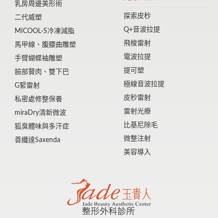
乳房周邊美形術
探索皮秒
二代威塑
Q+音波拉提
MICOOL-S冷凍減脂
飛梭雷射
馬甲線、腹腰曲雕塑
電波拉提
手臂蝴蝶袖雕塑
提可塑
臉部贅肉、雙下巴
極線音波拉提
G緊雷射
皮秒雷射
私密處修整保養
雷射光療
miraDry清新微波
比基尼除毛
狐臭體味與多汗症
微整注射
善纖達Saxenda
美容導入