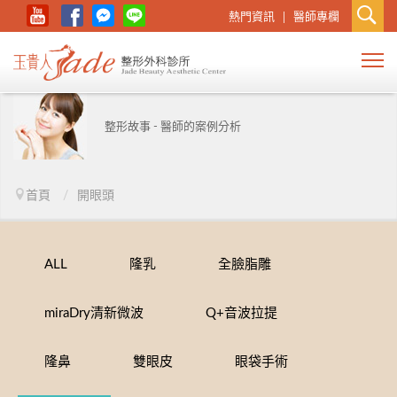
熱門資訊
醫師專欄
整形故事 - 醫師的案例分析
首頁
/
開眼頭
ALL
隆乳
全臉脂雕
miraDry清新微波
Q+音波拉提
隆鼻
雙眼皮
眼袋手術