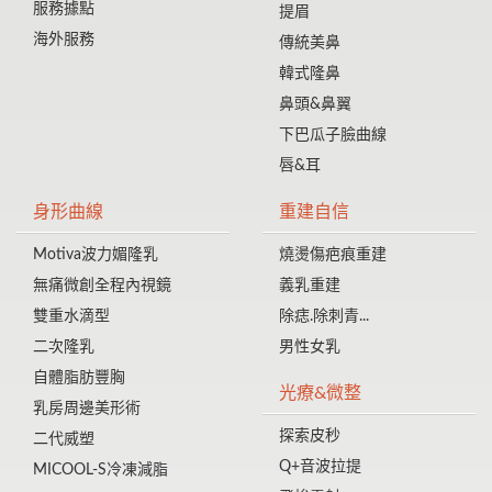
服務據點
提眉
海外服務
傳統美鼻
韓式隆鼻
鼻頭&鼻翼
下巴瓜子臉曲線
唇&耳
身形曲線
重建自信
Motiva波力媚隆乳
燒燙傷疤痕重建
無痛微創全程內視鏡
義乳重建
雙重水滴型
除痣.除刺青...
二次隆乳
男性女乳
自體脂肪豐胸
光療&微整
乳房周邊美形術
探索皮秒
二代威塑
Q+音波拉提
MICOOL-S冷凍減脂