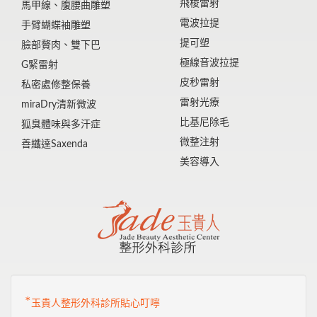
飛梭雷射
馬甲線、腹腰曲雕塑
電波拉提
手臂蝴蝶袖雕塑
提可塑
臉部贅肉、雙下巴
極線音波拉提
G緊雷射
皮秒雷射
私密處修整保養
雷射光療
miraDry清新微波
比基尼除毛
狐臭體味與多汗症
微整注射
善纖達Saxenda
美容導入
*
玉貴人整形外科診所貼心叮嚀