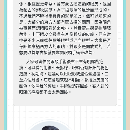
係。根據歷史考察，會有蒙古摺這類的眼皮，是因
為蒙古的游牧民族，為了擋眼睛的風沙而形成的。
不過我們不曉得事實真的就是如此，但可以知道的
是：大部分的東方人都有蒙古摺的問題，因為眼角
被覆蓋而讓眼睛看起來較小。其實蒙古摺是指眼睛
內側，上下眼皮交接處有片像蹼狀的皮膚，但有當
中是不少人較嚮往歐美眼型或混血眼型。大家是否
仔細觀察過西方人的眼睛？雙眼皮是開放式的，若
想要改善蒙古摺就要靠開眼頭手術來改善。
大家最害怕開眼頭手術後會不會有明顯的疤
痕，可以看到術後七天拆線，眼頭仍有細細的粉色
疤痕，初期時，建議可以用眼影或遮瑕膏遮覆，三
至六個月後，疤痕會越來越不明顯，會接近皮膚的
顏色，依照我的經驗，手術後追蹤回診，客人對於
眼頭的疤痕都不會太過困擾。