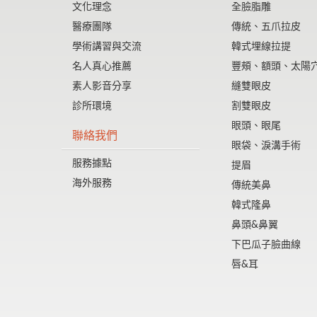
文化理念
全臉脂雕
醫療團隊
傳統、五爪拉皮
學術講習與交流
韓式埋線拉提
名人真心推薦
豐頰、額頭、太陽
素人影音分享
縫雙眼皮
診所環境
割雙眼皮
眼頭、眼尾
聯絡我們
眼袋、淚溝手術
服務據點
提眉
海外服務
傳統美鼻
韓式隆鼻
鼻頭&鼻翼
下巴瓜子臉曲線
唇&耳