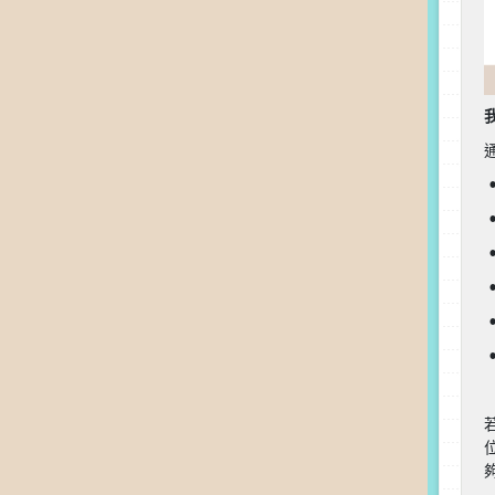
•
•
•
•
•
•