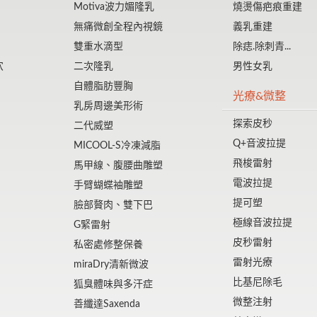
Motiva波力媚隆乳
燒燙傷疤痕重建
無痛微創全程內視鏡
義乳重建
雙重水滴型
除痣.除刺青...
穴
二次隆乳
男性女乳
自體脂肪豐胸
光療&微整
乳房周邊美形術
探索皮秒
二代威塑
Q+音波拉提
MICOOL-S冷凍減脂
飛梭雷射
馬甲線、腹腰曲雕塑
電波拉提
手臂蝴蝶袖雕塑
提可塑
臉部贅肉、雙下巴
極線音波拉提
G緊雷射
皮秒雷射
私密處修整保養
雷射光療
miraDry清新微波
比基尼除毛
狐臭體味與多汗症
微整注射
善纖達Saxenda