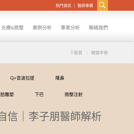
熱門資訊
醫師專欄
光療&微整
案例分析
專業分析
聯絡我們
首頁
/
眼袋手術
探索皮秒
義乳重建
Q+音波拉提
除痣.除刺青...
飛梭雷射
男性女乳
電波拉提
Q+音波拉提
隆鼻
脂肪雕塑
下巴
微整注射
提可塑
極線音波拉提
皮秒雷射
雷射光療
變自信｜李子朋醫師解析