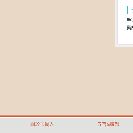
手
醫
關於玉貴人
五官&臉部