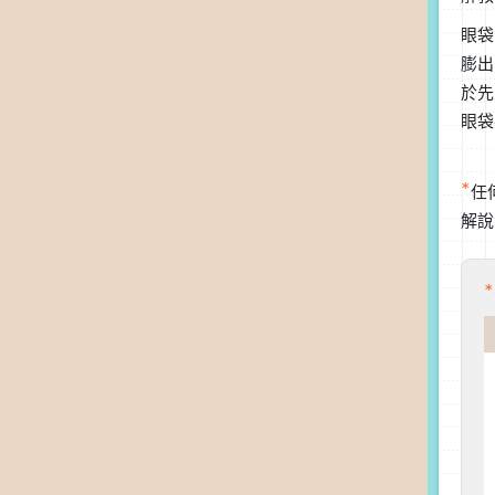
眼袋
膨出
於先
眼袋
*
任
解說
*