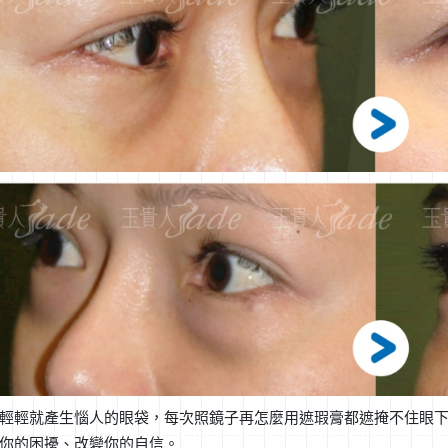
輕輕就產生惱人的眼袋，每次照鏡子再怎麼用遮瑕膏都遮掩不住眼
你的困擾、改變你的自信。