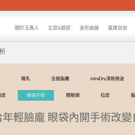
關於玉貴人
五官&臉部
身形曲線
重建自信
分析
燒燙傷疤痕重建
隆乳
全臉脂雕
miraDry清新微波
眼皮
眼袋手術
開眼頭
拉皮
拾年輕臉龐 眼袋內開手術改