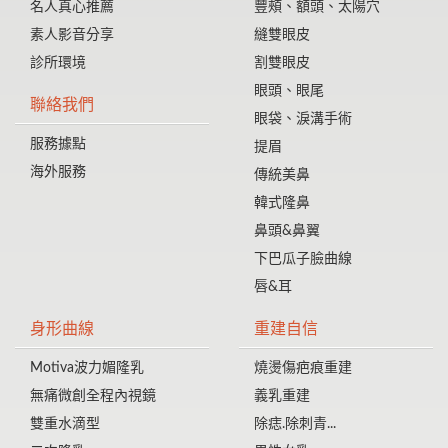
名人真心推薦
豐頰、額頭、太陽穴
素人影音分享
縫雙眼皮
診所環境
割雙眼皮
眼頭、眼尾
聯絡我們
眼袋、淚溝手術
服務據點
提眉
海外服務
傳統美鼻
韓式隆鼻
鼻頭&鼻翼
下巴瓜子臉曲線
唇&耳
身形曲線
重建自信
Motiva波力媚隆乳
燒燙傷疤痕重建
無痛微創全程內視鏡
義乳重建
雙重水滴型
除痣.除刺青...