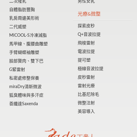
二次隆乳
男性女乳
自體脂肪豐胸
光療&微整
乳房周邊美形術
探索皮秒
二代威塑
Q+音波拉提
MICOOL-S冷凍減脂
飛梭雷射
馬甲線、腹腰曲雕塑
電波拉提
手臂蝴蝶袖雕塑
提可塑
臉部贅肉、雙下巴
極線音波拉提
G緊雷射
皮秒雷射
私密處修整保養
雷射光療
miraDry清新微波
比基尼除毛
狐臭體味與多汗症
微整注射
善纖達Saxenda
美容導入