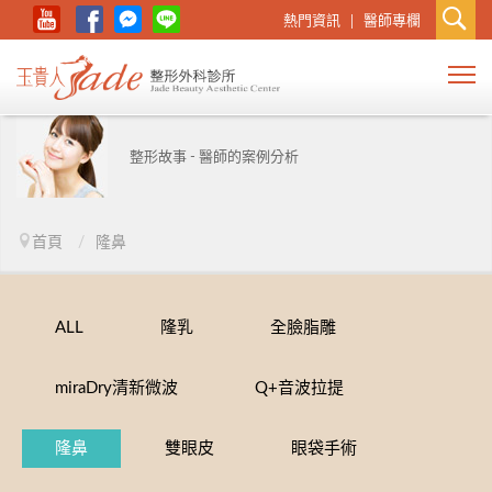
熱門資訊
醫師專欄
整形故事 - 醫師的案例分析
首頁
/
隆鼻
ALL
隆乳
全臉脂雕
miraDry清新微波
Q+音波拉提
隆鼻
雙眼皮
眼袋手術