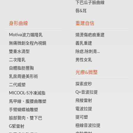
下巴瓜子臉曲線
唇&耳
身形曲線
重建自信
Motiva波力媚隆乳
燒燙傷疤痕重建
無痛微創全程內視鏡
義乳重建
雙重水滴型
除痣.除刺青...
二次隆乳
男性女乳
自體脂肪豐胸
光療&微整
乳房周邊美形術
探索皮秒
二代威塑
Q+音波拉提
MICOOL-S冷凍減脂
飛梭雷射
馬甲線、腹腰曲雕塑
電波拉提
手臂蝴蝶袖雕塑
提可塑
臉部贅肉、雙下巴
極線音波拉提
G緊雷射