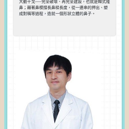
大動干戈──完全破壞、再完全建設，也就是韓式隆
鼻；藉著鼻模撐長鼻樑長度，從一連串的押出、塑
成對稱等過程，造就一個形狀立體的鼻子。