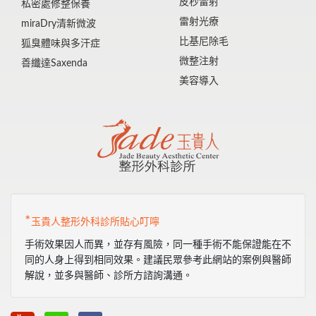
皮秒雷射
私密處修整保養
雷射光療
miraDry清新微波
比基尼除毛
狐臭體味與多汗症
微整注射
善纖達Saxenda
美容導入
*
玉貴人整形外科診所貼心叮嚀
手術效果因人而異，並存有風險，同一種手術不能保證能在不
同的人身上得到相同效果。建議民眾參考此網站的案例與醫師
解說，並多與醫師、診所方諮詢溝通。