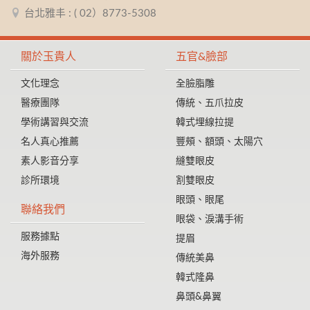
台北雅丰 : ( 02）8773-5308
關於玉貴人
五官&臉部
文化理念
全臉脂雕
醫療團隊
傳統、五爪拉皮
學術講習與交流
韓式埋線拉提
名人真心推薦
豐頰、額頭、太陽穴
素人影音分享
縫雙眼皮
診所環境
割雙眼皮
眼頭、眼尾
聯絡我們
眼袋、淚溝手術
服務據點
提眉
海外服務
傳統美鼻
韓式隆鼻
鼻頭&鼻翼