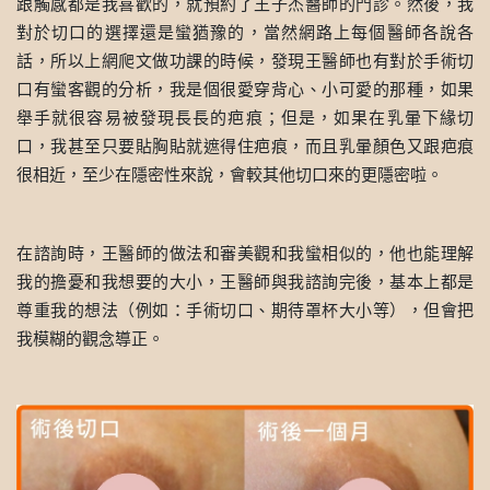
跟觸感都是我喜歡的，就預約了王子杰醫師的門診。然後，我
對於切口的選擇還是蠻猶豫的，當然網路上每個醫師各說各
話，所以上網爬文做功課的時候，發現王醫師也有對於手術切
口有蠻客觀的分析，我是個很愛穿背心、小可愛的那種，如果
舉手就很容易被發現長長的疤痕；但是，如果在乳暈下緣切
口，我甚至只要貼胸貼就遮得住疤痕，而且乳暈顏色又跟疤痕
很相近，至少在隱密性來說，會較其他切口來的更隱密啦。
在諮詢時，王醫師的做法和審美觀和我蠻相似的，他也能理解
我的擔憂和我想要的大小，王醫師與我諮詢完後，基本上都是
尊重我的想法（例如：手術切口、期待罩杯大小等），但會把
我模糊的觀念導正。