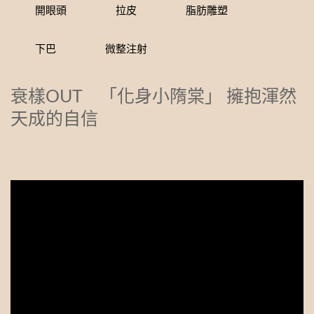
開眼頭
拉皮
脂肪雕塑
下巴
微整注射
衰樣OUT 「化身小隋棠」 擁抱渾然
天成的自信