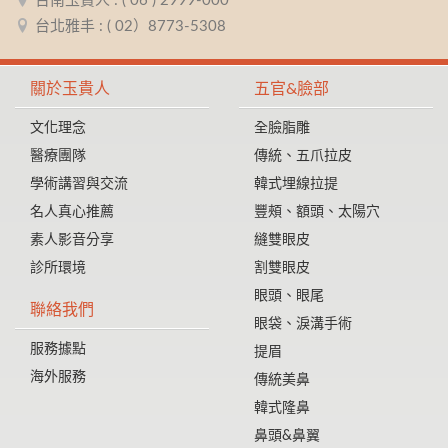
台南玉貴人 : ( 06 ) 2999-000
台北雅丰 : ( 02）8773-5308
關於玉貴人
五官&臉部
文化理念
全臉脂雕
醫療團隊
傳統、五爪拉皮
學術講習與交流
韓式埋線拉提
名人真心推薦
豐頰、額頭、太陽穴
素人影音分享
縫雙眼皮
診所環境
割雙眼皮
眼頭、眼尾
聯絡我們
眼袋、淚溝手術
服務據點
提眉
海外服務
傳統美鼻
韓式隆鼻
鼻頭&鼻翼