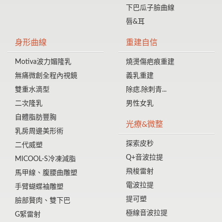
下巴瓜子臉曲線
唇&耳
身形曲線
重建自信
Motiva波力媚隆乳
燒燙傷疤痕重建
無痛微創全程內視鏡
義乳重建
雙重水滴型
除痣.除刺青...
二次隆乳
男性女乳
自體脂肪豐胸
光療&微整
乳房周邊美形術
探索皮秒
二代威塑
Q+音波拉提
MICOOL-S冷凍減脂
飛梭雷射
馬甲線、腹腰曲雕塑
電波拉提
手臂蝴蝶袖雕塑
提可塑
臉部贅肉、雙下巴
極線音波拉提
G緊雷射