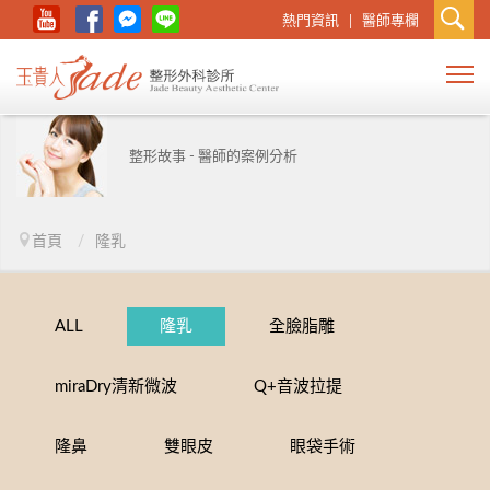
熱門資訊
醫師專欄
整形故事 - 醫師的案例分析
首頁
/
隆乳
ALL
隆乳
全臉脂雕
miraDry清新微波
Q+音波拉提
隆鼻
雙眼皮
眼袋手術